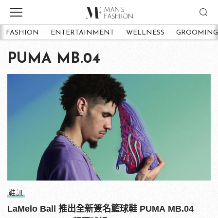
FASHION
ENTERTAINMENT
WELLNESS
GROOMING
PUMA MB.04
鞋訊
LaMelo Ball 推出全新簽名籃球鞋 PUMA MB.04