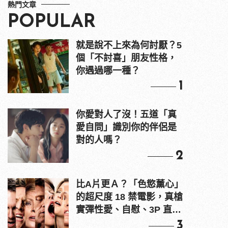
熱門文章
POPULAR
就是說不上來為何討厭？5
個「不討喜」朋友性格，
你遇過哪一種？
1
你愛對人了沒！五道「真
愛自問」識別你的伴侶是
對的人嗎？
2
比A片更Ａ？「色慾薰心」
的超尺度 18 禁電影，真槍
實彈性愛、自慰、3P 直接
上！
3