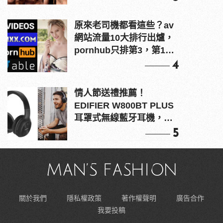
原來老司機都看這些？av
網站流量10大排行出爐，
pornhub只排第3，第1名
竟是他？
4
情人節送禮推薦！
EDIFIER W800BT PLUS
耳罩式無線藍牙耳機，在
耳邊傾訴甜言蜜語
5
關於我們
隱私權政策
著作權聲明
廣告合作
我要投稿