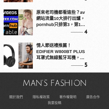
原來老司機都看這些？av
網站流量10大排行出爐，
pornhub只排第3，第1名
竟是他？
4
情人節送禮推薦！
EDIFIER W800BT PLUS
耳罩式無線藍牙耳機，在
耳邊傾訴甜言蜜語
5
關於我們
隱私權政策
著作權聲明
廣告合作
我要投稿