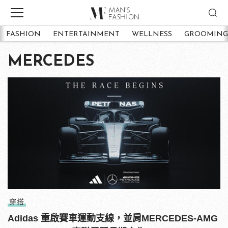
FASHION
ENTERTAINMENT
WELLNESS
GROOMING
MERCEDES
穿搭
Adidas 重啟賽車運動支線，並肩MERCEDES-AMG