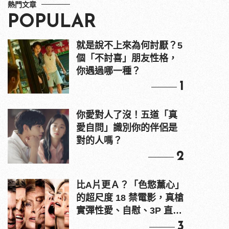
熱門文章
POPULAR
就是說不上來為何討厭？5
個「不討喜」朋友性格，
你遇過哪一種？
1
你愛對人了沒！五道「真
愛自問」識別你的伴侶是
對的人嗎？
2
比A片更Ａ？「色慾薰心」
的超尺度 18 禁電影，真槍
實彈性愛、自慰、3P 直接
上！
3