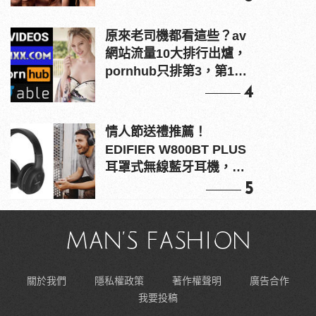
原來老司機都看這些？av
網站流量10大排行出爐，
pornhub只排第3，第1名
竟是他？
4
情人節送禮推薦！
EDIFIER W800BT PLUS
耳罩式無線藍牙耳機，在
耳邊傾訴甜言蜜語
5
關於我們
隱私權政策
著作權聲明
廣告合作
我要投稿