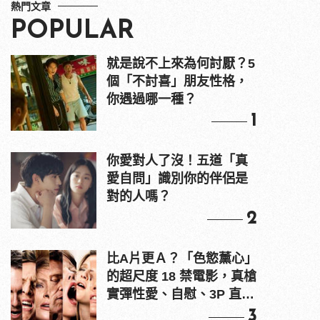
熱門文章
POPULAR
就是說不上來為何討厭？5
個「不討喜」朋友性格，
你遇過哪一種？
1
你愛對人了沒！五道「真
愛自問」識別你的伴侶是
對的人嗎？
2
比A片更Ａ？「色慾薰心」
的超尺度 18 禁電影，真槍
實彈性愛、自慰、3P 直接
上！
3