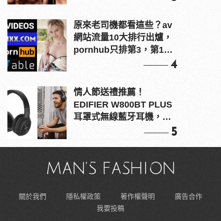
原來老司機都看這些？av
網站流量10大排行出爐，
pornhub只排第3，第1名
竟是他？
4
情人節送禮推薦！
EDIFIER W800BT PLUS
耳罩式無線藍牙耳機，在
耳邊傾訴甜言蜜語
5
關於我們
隱私權政策
著作權聲明
廣告合作
我要投稿