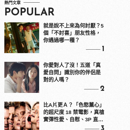
熱門文章
POPULAR
就是說不上來為何討厭？5
個「不討喜」朋友性格，
你遇過哪一種？
1
你愛對人了沒！五道「真
愛自問」識別你的伴侶是
對的人嗎？
2
比A片更Ａ？「色慾薰心」
的超尺度 18 禁電影，真槍
實彈性愛、自慰、3P 直接
上！
3