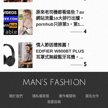
原來老司機都看這些？av
網站流量10大排行出爐，
pornhub只排第3，第1名
竟是他？
4
情人節送禮推薦！
EDIFIER W800BT PLUS
耳罩式無線藍牙耳機，在
耳邊傾訴甜言蜜語
5
關於我們
隱私權政策
著作權聲明
廣告合作
我要投稿