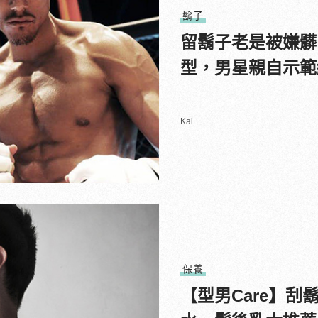
鬍子
留鬍子老是被嫌髒
型，男星親自示範
Kai
保養
【型男Care】