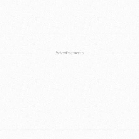
Advertisements