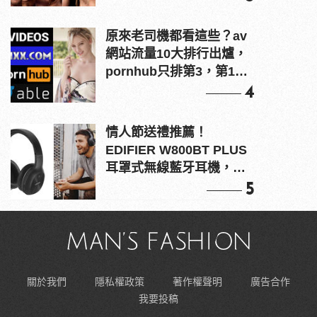
原來老司機都看這些？av
網站流量10大排行出爐，
pornhub只排第3，第1名
竟是他？
4
情人節送禮推薦！
EDIFIER W800BT PLUS
耳罩式無線藍牙耳機，在
耳邊傾訴甜言蜜語
5
關於我們
隱私權政策
著作權聲明
廣告合作
我要投稿