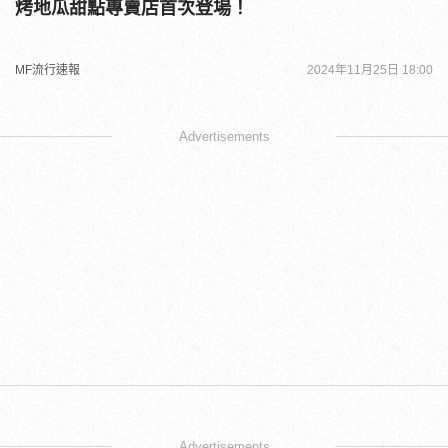
烤地瓜甜點專賣店首次登場！
MF流行速報
2024年11月25日 18:00
Advertisements
Advertisements