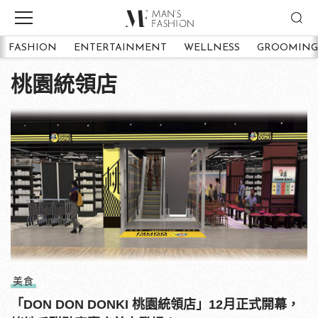
FASHION
ENTERTAINMENT
WELLNESS
GROOMING
桃園統領店
美食
「DON DON DONKI 桃園統領店」12月正式開幕，