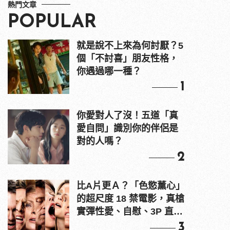
熱門文章
POPULAR
就是說不上來為何討厭？5
個「不討喜」朋友性格，
你遇過哪一種？
1
你愛對人了沒！五道「真
愛自問」識別你的伴侶是
對的人嗎？
2
比A片更Ａ？「色慾薰心」
的超尺度 18 禁電影，真槍
實彈性愛、自慰、3P 直接
上！
3