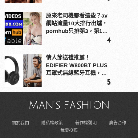
原來老司機都看這些？av
網站流量10大排行出爐，
pornhub只排第3，第1名
竟是他？
4
情人節送禮推薦！
EDIFIER W800BT PLUS
耳罩式無線藍牙耳機，在
耳邊傾訴甜言蜜語
5
關於我們
隱私權政策
著作權聲明
廣告合作
我要投稿