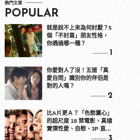
熱門文章
POPULAR
就是說不上來為何討厭？5
個「不討喜」朋友性格，
你遇過哪一種？
1
你愛對人了沒！五道「真
愛自問」識別你的伴侶是
對的人嗎？
2
比A片更Ａ？「色慾薰心」
的超尺度 18 禁電影，真槍
實彈性愛、自慰、3P 直接
上！
3