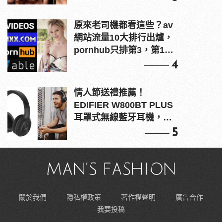
原來老司機都看這些？av
網站流量10大排行出爐，
pornhub只排第3，第1名
竟是他？
4
情人節送禮推薦！
EDIFIER W800BT PLUS
耳罩式無線藍牙耳機，在
耳邊傾訴甜言蜜語
5
關於我們
隱私權政策
著作權聲明
廣告合作
我要投稿