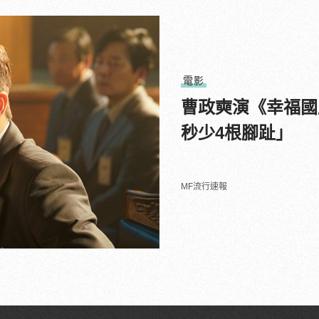
電影
曹政奭演《幸福國
秒少4根腳趾」
MF流行速報