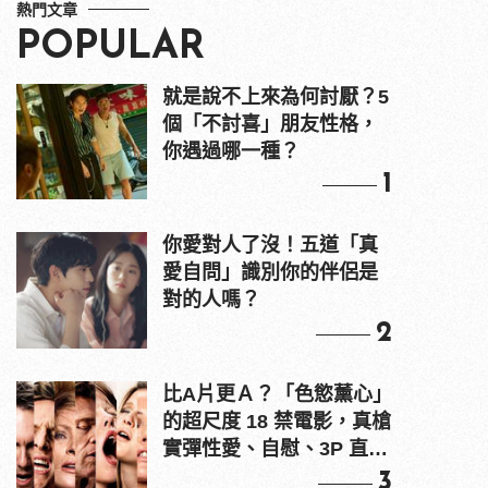
熱門文章
POPULAR
就是說不上來為何討厭？5
個「不討喜」朋友性格，
你遇過哪一種？
1
你愛對人了沒！五道「真
愛自問」識別你的伴侶是
對的人嗎？
2
比A片更Ａ？「色慾薰心」
的超尺度 18 禁電影，真槍
實彈性愛、自慰、3P 直接
上！
3