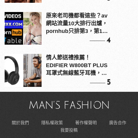
原來老司機都看這些？av
網站流量10大排行出爐，
pornhub只排第3，第1名
竟是他？
4
情人節送禮推薦！
EDIFIER W800BT PLUS
耳罩式無線藍牙耳機，在
耳邊傾訴甜言蜜語
5
關於我們
隱私權政策
著作權聲明
廣告合作
我要投稿