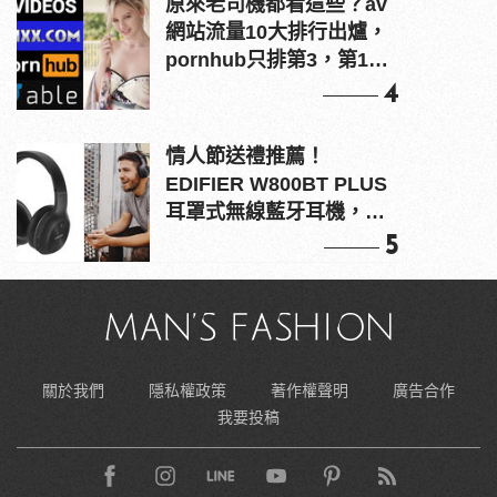
原來老司機都看這些？av
網站流量10大排行出爐，
pornhub只排第3，第1名
竟是他？
4
情人節送禮推薦！
EDIFIER W800BT PLUS
耳罩式無線藍牙耳機，在
耳邊傾訴甜言蜜語
5
關於我們
隱私權政策
著作權聲明
廣告合作
我要投稿