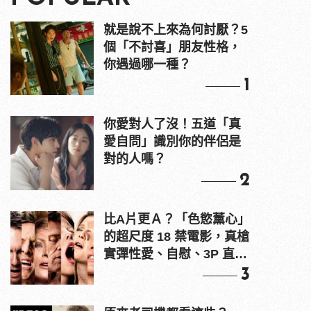
就是說不上來為何討厭？5
個「不討喜」朋友性格，
你遇過哪一種？
1
你愛對人了沒！五道「真
愛自問」識別你的伴侶是
對的人嗎？
2
比A片更Ａ？「色慾薰心」
的超尺度 18 禁電影，真槍
實彈性愛、自慰、3P 直接
上！
3