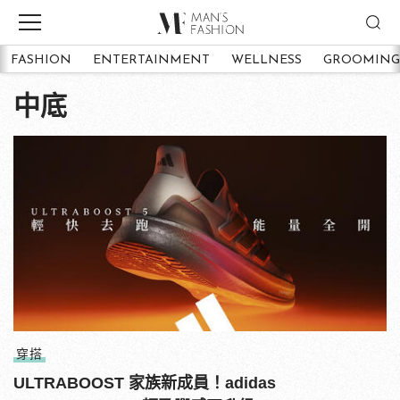
FASHION
ENTERTAINMENT
WELLNESS
GROOMING
中底
穿搭
ULTRABOOST 家族新成員！adidas