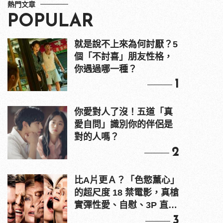
熱門文章
POPULAR
就是說不上來為何討厭？5
個「不討喜」朋友性格，
你遇過哪一種？
1
你愛對人了沒！五道「真
愛自問」識別你的伴侶是
對的人嗎？
2
比A片更Ａ？「色慾薰心」
的超尺度 18 禁電影，真槍
實彈性愛、自慰、3P 直接
上！
3