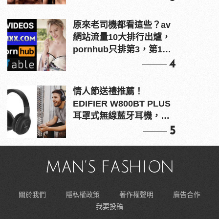
原來老司機都看這些？av
網站流量10大排行出爐，
pornhub只排第3，第1名
竟是他？
4
情人節送禮推薦！
EDIFIER W800BT PLUS
耳罩式無線藍牙耳機，在
耳邊傾訴甜言蜜語
5
關於我們
隱私權政策
著作權聲明
廣告合作
我要投稿