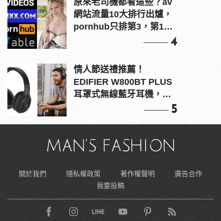
原來老司機都看這些？av
網站流量10大排行出爐，
pornhub只排第3，第1名
竟是他？
4
情人節送禮推薦！
EDIFIER W800BT PLUS
耳罩式無線藍牙耳機，在
耳邊傾訴甜言蜜語
5
關於我們
隱私權政策
著作權聲明
廣告合作
我要投稿