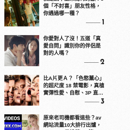
個「不討喜」朋友性格，
你遇過哪一種？
1
你愛對人了沒！五道「真
愛自問」識別你的伴侶是
對的人嗎？
2
比A片更Ａ？「色慾薰心」
的超尺度 18 禁電影，真槍
實彈性愛、自慰、3P 直接
上！
3
原來老司機都看這些？av
網站流量10大排行出爐，