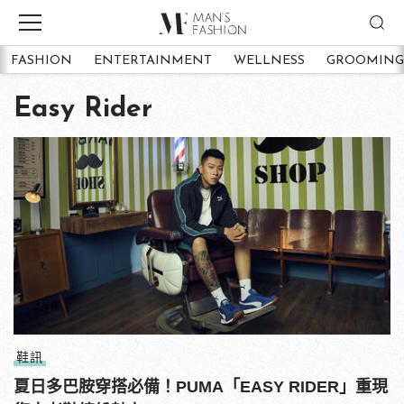
FASHION
ENTERTAINMENT
WELLNESS
GROOMING
Easy Rider
鞋訊
夏日多巴胺穿搭必備！PUMA「EASY RIDER」重現