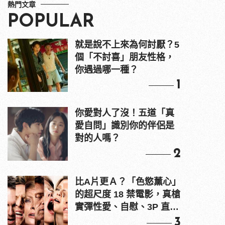
熱門文章
POPULAR
就是說不上來為何討厭？5
個「不討喜」朋友性格，
你遇過哪一種？
1
你愛對人了沒！五道「真
愛自問」識別你的伴侶是
對的人嗎？
2
比A片更Ａ？「色慾薰心」
的超尺度 18 禁電影，真槍
實彈性愛、自慰、3P 直接
上！
3