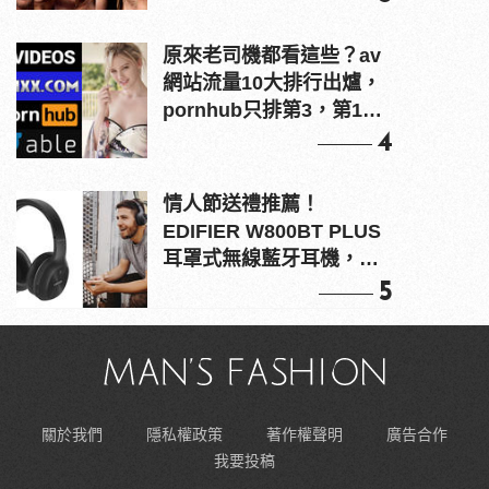
原來老司機都看這些？av
網站流量10大排行出爐，
pornhub只排第3，第1名
竟是他？
4
情人節送禮推薦！
EDIFIER W800BT PLUS
耳罩式無線藍牙耳機，在
耳邊傾訴甜言蜜語
5
關於我們
隱私權政策
著作權聲明
廣告合作
我要投稿