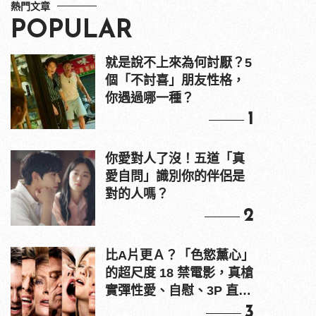
熱門文章
POPULAR
就是說不上來為何討厭？5
個「不討喜」朋友性格，
你遇過哪一種？
1
你愛對人了沒！五道「真
愛自問」識別你的伴侶是
對的人嗎？
2
比A片更Ａ？「色慾薰心」
的超尺度 18 禁電影，真槍
實彈性愛、自慰、3P 直接
上！
3