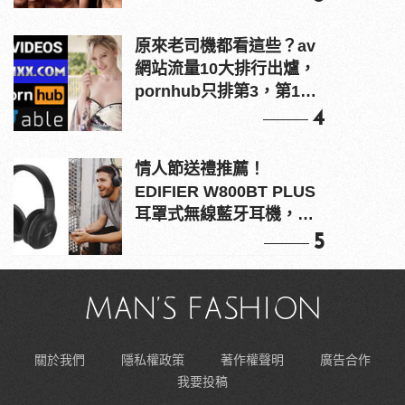
原來老司機都看這些？av
網站流量10大排行出爐，
pornhub只排第3，第1名
竟是他？
4
情人節送禮推薦！
EDIFIER W800BT PLUS
耳罩式無線藍牙耳機，在
耳邊傾訴甜言蜜語
5
關於我們
隱私權政策
著作權聲明
廣告合作
我要投稿