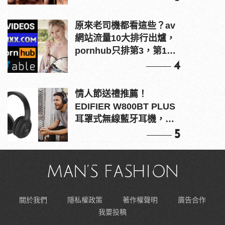
原來老司機都看這些？av
網站流量10大排行出爐，
pornhub只排第3，第1名
竟是他？
4
情人節送禮推薦！
EDIFIER W800BT PLUS
耳罩式無線藍牙耳機，在
耳邊傾訴甜言蜜語
5
關於我們
隱私權政策
著作權聲明
廣告合作
我要投稿