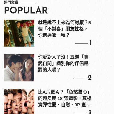
熱門文章
POPULAR
就是說不上來為何討厭？5
個「不討喜」朋友性格，
你遇過哪一種？
1
你愛對人了沒！五道「真
愛自問」識別你的伴侶是
對的人嗎？
2
比A片更Ａ？「色慾薰心」
的超尺度 18 禁電影，真槍
實彈性愛、自慰、3P 直接
上！
3