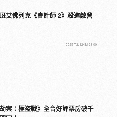
班艾佛列克《會計師 2》殺進敵營
2025年2月24日 18:00
劫案：極盜戰》全台好評票房破千