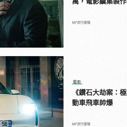
萬，電影續集製作
MF流行速報
電影
《鑽石大劫案：極盜戰
動車飛車帥爆
MF流行速報