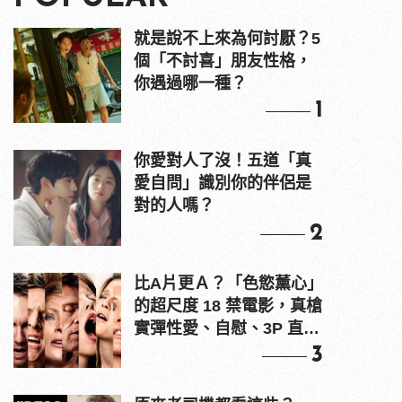
就是說不上來為何討厭？5
個「不討喜」朋友性格，
你遇過哪一種？
1
你愛對人了沒！五道「真
愛自問」識別你的伴侶是
對的人嗎？
2
比A片更Ａ？「色慾薰心」
的超尺度 18 禁電影，真槍
實彈性愛、自慰、3P 直接
上！
3