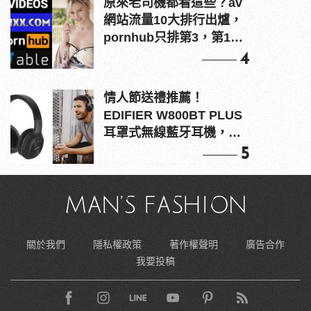
原來老司機都看這些？av
網站流量10大排行出爐，
pornhub只排第3，第1名
竟是他？
4
情人節送禮推薦！
EDIFIER W800BT PLUS
耳罩式無線藍牙耳機，在
耳邊傾訴甜言蜜語
5
關於我們
隱私權政策
著作權聲明
廣告合作
我要投稿