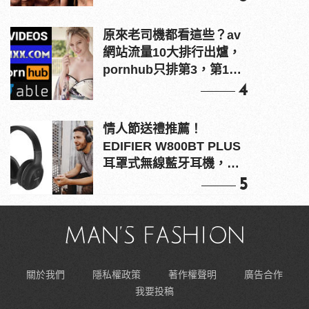
原來老司機都看這些？av
網站流量10大排行出爐，
pornhub只排第3，第1名
竟是他？
4
情人節送禮推薦！
EDIFIER W800BT PLUS
耳罩式無線藍牙耳機，在
耳邊傾訴甜言蜜語
5
關於我們
隱私權政策
著作權聲明
廣告合作
我要投稿