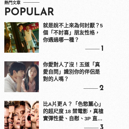
熱門文章
POPULAR
就是說不上來為何討厭？5
個「不討喜」朋友性格，
你遇過哪一種？
1
你愛對人了沒！五道「真
愛自問」識別你的伴侶是
對的人嗎？
2
比A片更Ａ？「色慾薰心」
的超尺度 18 禁電影，真槍
實彈性愛、自慰、3P 直接
上！
3