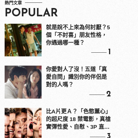
熱門文章
POPULAR
就是說不上來為何討厭？5
個「不討喜」朋友性格，
你遇過哪一種？
1
你愛對人了沒！五道「真
愛自問」識別你的伴侶是
對的人嗎？
2
比A片更Ａ？「色慾薰心」
的超尺度 18 禁電影，真槍
實彈性愛、自慰、3P 直接
上！
3