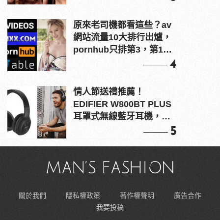
原來老司機都看這些？av
網站流量10大排行出爐，
pornhub只排第3，第1名
竟是他？
4
情人節送禮推薦！
EDIFIER W800BT PLUS
耳罩式無線藍牙耳機，在
耳邊傾訴甜言蜜語
5
關於我們
隱私權政策
著作權聲明
廣告合作
我要投稿