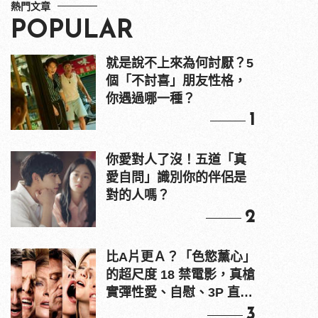
熱門文章
POPULAR
就是說不上來為何討厭？5
個「不討喜」朋友性格，
你遇過哪一種？
1
你愛對人了沒！五道「真
愛自問」識別你的伴侶是
對的人嗎？
2
比A片更Ａ？「色慾薰心」
的超尺度 18 禁電影，真槍
實彈性愛、自慰、3P 直接
上！
3