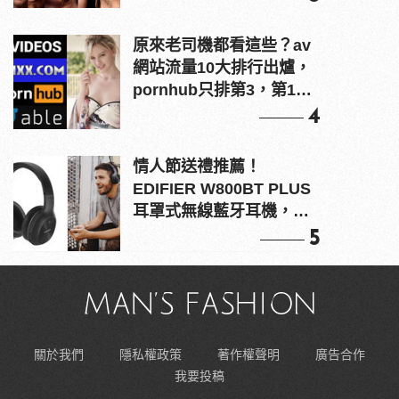
原來老司機都看這些？av
網站流量10大排行出爐，
pornhub只排第3，第1名
竟是他？
4
情人節送禮推薦！
EDIFIER W800BT PLUS
耳罩式無線藍牙耳機，在
耳邊傾訴甜言蜜語
5
關於我們
隱私權政策
著作權聲明
廣告合作
我要投稿