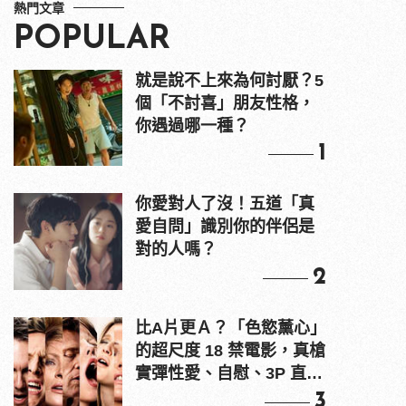
熱門文章
POPULAR
就是說不上來為何討厭？5
個「不討喜」朋友性格，
你遇過哪一種？
1
你愛對人了沒！五道「真
愛自問」識別你的伴侶是
對的人嗎？
2
比A片更Ａ？「色慾薰心」
的超尺度 18 禁電影，真槍
實彈性愛、自慰、3P 直接
上！
3