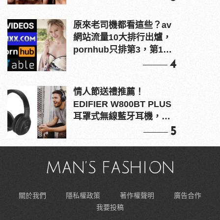
原來老司機都看這些？av
網站流量10大排行出爐，
pornhub只排第3，第1名
竟是他？
4
情人節送禮推薦！
EDIFIER W800BT PLUS
耳罩式無線藍牙耳機，在
耳邊傾訴甜言蜜語
5
關於我們
隱私權政策
著作權聲明
廣告合作
我要投稿