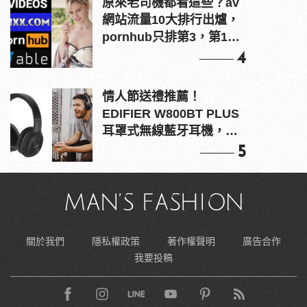
原來老司機都看這些？av
網站流量10大排行出爐，
pornhub只排第3，第1名
竟是他？
4
情人節送禮推薦！
EDIFIER W800BT PLUS
耳罩式無線藍牙耳機，在
耳邊傾訴甜言蜜語
5
關於我們
隱私權政策
著作權聲明
廣告合作
我要投稿