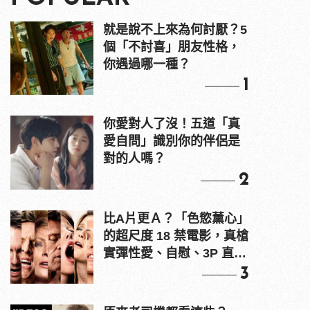
就是說不上來為何討厭？5
個「不討喜」朋友性格，
你遇過哪一種？
1
你愛對人了沒！五道「真
愛自問」識別你的伴侶是
對的人嗎？
2
比A片更Ａ？「色慾薰心」
的超尺度 18 禁電影，真槍
實彈性愛、自慰、3P 直接
上！
3