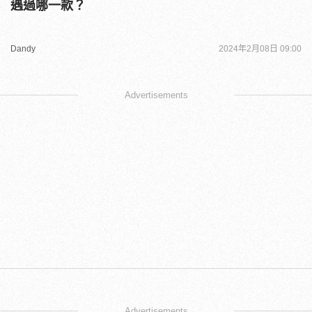
遇過哪一款？
Dandy
2024年2月08日 09:00
Advertisements
Advertisements