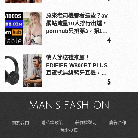
原來老司機都看這些？av
網站流量10大排行出爐，
pornhub只排第3，第1名
竟是他？
4
情人節送禮推薦！
EDIFIER W800BT PLUS
耳罩式無線藍牙耳機，在
耳邊傾訴甜言蜜語
5
關於我們
隱私權政策
著作權聲明
廣告合作
我要投稿