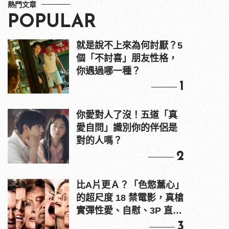
熱門文章
POPULAR
就是說不上來為何討厭？5
個「不討喜」朋友性格，
你遇過哪一種？
1
你愛對人了沒！五道「真
愛自問」識別你的伴侶是
對的人嗎？
2
比A片更Ａ？「色慾薰心」
的超尺度 18 禁電影，真槍
實彈性愛、自慰、3P 直接
上！
3