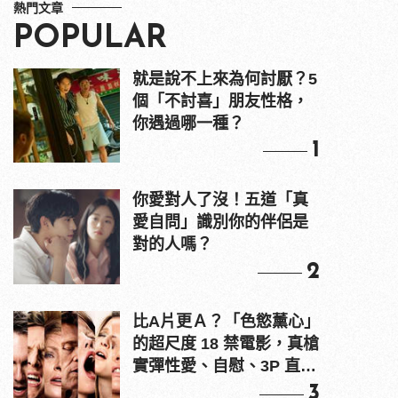
熱門文章
POPULAR
就是說不上來為何討厭？5
個「不討喜」朋友性格，
你遇過哪一種？
1
你愛對人了沒！五道「真
愛自問」識別你的伴侶是
對的人嗎？
2
比A片更Ａ？「色慾薰心」
的超尺度 18 禁電影，真槍
實彈性愛、自慰、3P 直接
上！
3