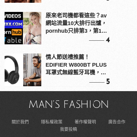
原來老司機都看這些？av
網站流量10大排行出爐，
pornhub只排第3，第1名
竟是他？
4
情人節送禮推薦！
EDIFIER W800BT PLUS
耳罩式無線藍牙耳機，在
耳邊傾訴甜言蜜語
5
關於我們
隱私權政策
著作權聲明
廣告合作
我要投稿