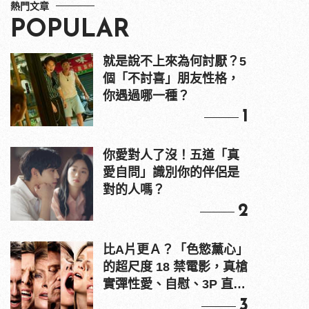
熱門文章
POPULAR
就是說不上來為何討厭？5
個「不討喜」朋友性格，
你遇過哪一種？
1
你愛對人了沒！五道「真
愛自問」識別你的伴侶是
對的人嗎？
2
比A片更Ａ？「色慾薰心」
的超尺度 18 禁電影，真槍
實彈性愛、自慰、3P 直接
上！
3