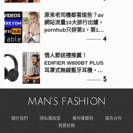
原來老司機都看這些？av
網站流量10大排行出爐，
pornhub只排第3，第1名
竟是他？
4
情人節送禮推薦！
EDIFIER W800BT PLUS
耳罩式無線藍牙耳機，在
耳邊傾訴甜言蜜語
5
關於我們
隱私權政策
著作權聲明
廣告合作
我要投稿