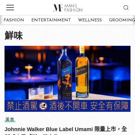
FASHION
ENTERTAINMENT
WELLNESS
GROOMING
鮮味
美食
Johnnie Walker Blue Label Umami 限量上市，全