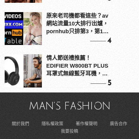
原來老司機都看這些？av
網站流量10大排行出爐，
pornhub只排第3，第1名
竟是他？
4
情人節送禮推薦！
EDIFIER W800BT PLUS
耳罩式無線藍牙耳機，在
耳邊傾訴甜言蜜語
5
關於我們
隱私權政策
著作權聲明
廣告合作
我要投稿