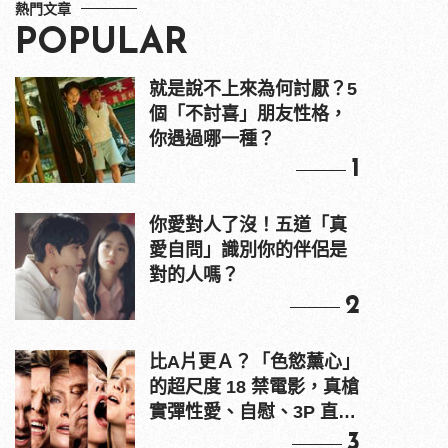
熱門文章
POPULAR
就是說不上來為何討厭？5
個「不討喜」朋友性格，
你遇過哪一種？
1
你愛對人了沒！五道「真
愛自問」識別你的伴侶是
對的人嗎？
2
比A片更Ａ？「色慾薰心」
的超尺度 18 禁電影，真槍
實彈性愛、自慰、3P 直接
上！
3