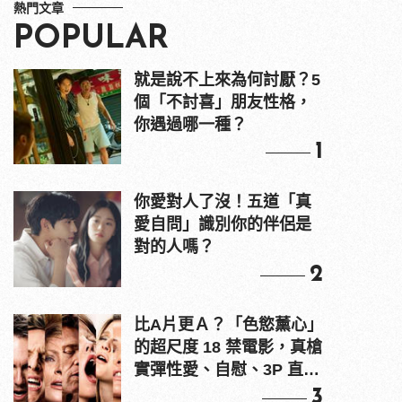
熱門文章
POPULAR
就是說不上來為何討厭？5
個「不討喜」朋友性格，
你遇過哪一種？
1
你愛對人了沒！五道「真
愛自問」識別你的伴侶是
對的人嗎？
2
比A片更Ａ？「色慾薰心」
的超尺度 18 禁電影，真槍
實彈性愛、自慰、3P 直接
上！
3