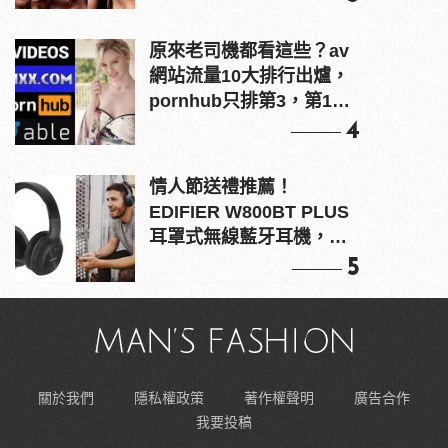
原來老司機都看這些？av
網站流量10大排行出爐，
pornhub只排第3，第1名
竟是他？
4
情人節送禮推薦！
EDIFIER W800BT PLUS
耳罩式無線藍牙耳機，在
耳邊傾訴甜言蜜語
5
關於我們
隱私權政策
著作權聲明
廣告合作
我要投稿