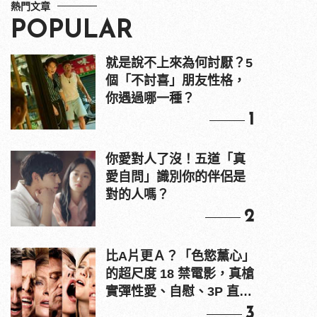
熱門文章
POPULAR
就是說不上來為何討厭？5
個「不討喜」朋友性格，
你遇過哪一種？
1
你愛對人了沒！五道「真
愛自問」識別你的伴侶是
對的人嗎？
2
比A片更Ａ？「色慾薰心」
的超尺度 18 禁電影，真槍
實彈性愛、自慰、3P 直接
上！
3