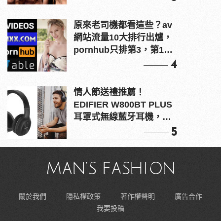
原來老司機都看這些？av
網站流量10大排行出爐，
pornhub只排第3，第1名
竟是他？
4
情人節送禮推薦！
EDIFIER W800BT PLUS
耳罩式無線藍牙耳機，在
耳邊傾訴甜言蜜語
5
關於我們
隱私權政策
著作權聲明
廣告合作
我要投稿