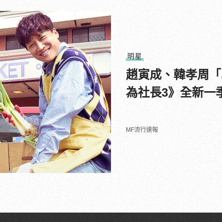
明星
趙寅成、韓孝周「
為社長3》全新一季
MF流行速報