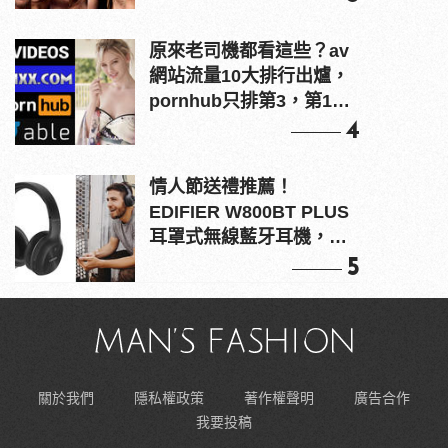
原來老司機都看這些？av
網站流量10大排行出爐，
pornhub只排第3，第1名
竟是他？
4
情人節送禮推薦！
EDIFIER W800BT PLUS
耳罩式無線藍牙耳機，在
耳邊傾訴甜言蜜語
5
關於我們
隱私權政策
著作權聲明
廣告合作
我要投稿