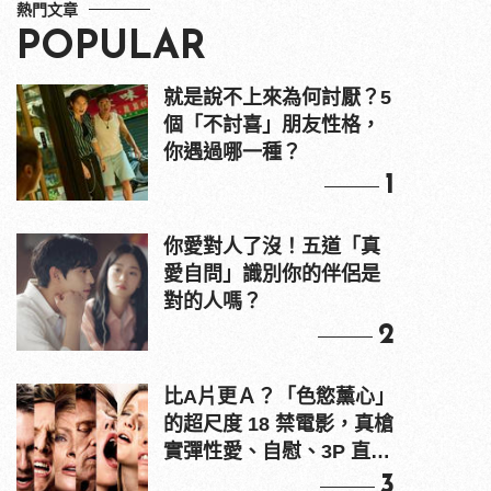
熱門文章
POPULAR
就是說不上來為何討厭？5
個「不討喜」朋友性格，
你遇過哪一種？
1
你愛對人了沒！五道「真
愛自問」識別你的伴侶是
對的人嗎？
2
比A片更Ａ？「色慾薰心」
的超尺度 18 禁電影，真槍
實彈性愛、自慰、3P 直接
上！
3