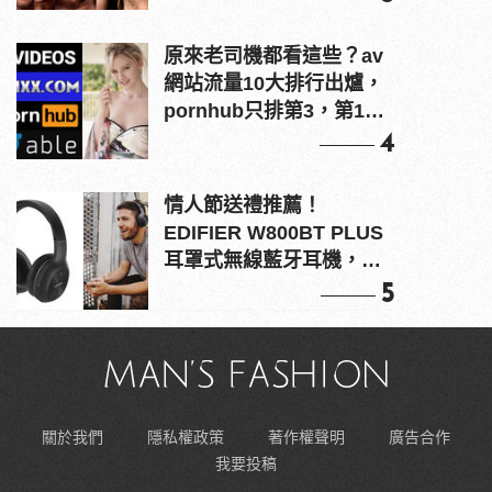
原來老司機都看這些？av
網站流量10大排行出爐，
pornhub只排第3，第1名
竟是他？
4
情人節送禮推薦！
EDIFIER W800BT PLUS
耳罩式無線藍牙耳機，在
耳邊傾訴甜言蜜語
5
關於我們
隱私權政策
著作權聲明
廣告合作
我要投稿