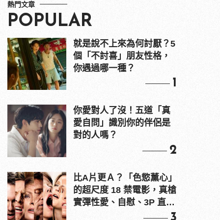
熱門文章
POPULAR
就是說不上來為何討厭？5
個「不討喜」朋友性格，
你遇過哪一種？
1
你愛對人了沒！五道「真
愛自問」識別你的伴侶是
對的人嗎？
2
比A片更Ａ？「色慾薰心」
的超尺度 18 禁電影，真槍
實彈性愛、自慰、3P 直接
上！
3