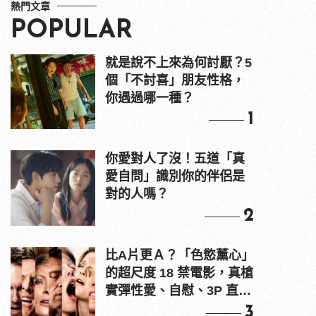
熱門文章
POPULAR
就是說不上來為何討厭？5
個「不討喜」朋友性格，
你遇過哪一種？
1
你愛對人了沒！五道「真
愛自問」識別你的伴侶是
對的人嗎？
2
比A片更Ａ？「色慾薰心」
的超尺度 18 禁電影，真槍
實彈性愛、自慰、3P 直接
上！
3