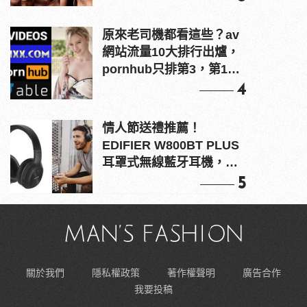
原來老司機都看這些？av
網站流量10大排行出爐，
pornhub只排第3，第1名
竟是他？
4
情人節送禮推薦！
EDIFIER W800BT PLUS
耳罩式無線藍牙耳機，在
耳邊傾訴甜言蜜語
5
關於我們
隱私權政策
著作權聲明
廣告合作
我要投稿