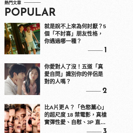
熱門文章
POPULAR
就是說不上來為何討厭？5
個「不討喜」朋友性格，
你遇過哪一種？
1
你愛對人了沒！五道「真
愛自問」識別你的伴侶是
對的人嗎？
2
比A片更Ａ？「色慾薰心」
的超尺度 18 禁電影，真槍
實彈性愛、自慰、3P 直接
上！
3