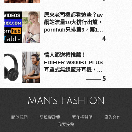
原來老司機都看這些？av
網站流量10大排行出爐，
pornhub只排第3，第1名
竟是他？
4
情人節送禮推薦！
EDIFIER W800BT PLUS
耳罩式無線藍牙耳機，在
耳邊傾訴甜言蜜語
5
關於我們
隱私權政策
著作權聲明
廣告合作
我要投稿