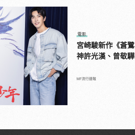
電影
宮崎駿新作《蒼鷺
神許光漢、曾敬驊
MF流行速報