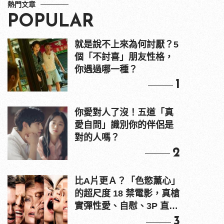
熱門文章
POPULAR
就是說不上來為何討厭？5
個「不討喜」朋友性格，
你遇過哪一種？
1
你愛對人了沒！五道「真
愛自問」識別你的伴侶是
對的人嗎？
2
比A片更Ａ？「色慾薰心」
的超尺度 18 禁電影，真槍
實彈性愛、自慰、3P 直接
上！
3