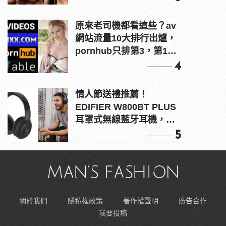
原來老司機都看這些？av
網站流量10大排行出爐，
pornhub只排第3，第1名
竟是他？
4
情人節送禮推薦！
EDIFIER W800BT PLUS
耳罩式無線藍牙耳機，在
耳邊傾訴甜言蜜語
5
關於我們
隱私權政策
著作權聲明
廣告合作
我要投稿