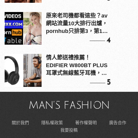
原來老司機都看這些？av
網站流量10大排行出爐，
pornhub只排第3，第1名
竟是他？
4
情人節送禮推薦！
EDIFIER W800BT PLUS
耳罩式無線藍牙耳機，在
耳邊傾訴甜言蜜語
5
關於我們
隱私權政策
著作權聲明
廣告合作
我要投稿