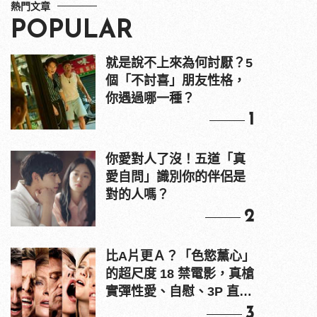
熱門文章
POPULAR
就是說不上來為何討厭？5
個「不討喜」朋友性格，
你遇過哪一種？
1
你愛對人了沒！五道「真
愛自問」識別你的伴侶是
對的人嗎？
2
比A片更Ａ？「色慾薰心」
的超尺度 18 禁電影，真槍
實彈性愛、自慰、3P 直接
上！
3