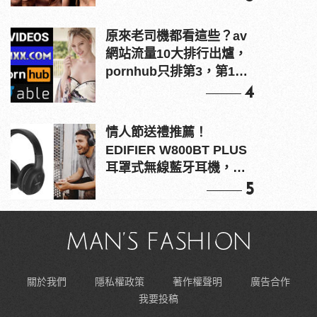
原來老司機都看這些？av
網站流量10大排行出爐，
pornhub只排第3，第1名
竟是他？
4
情人節送禮推薦！
EDIFIER W800BT PLUS
耳罩式無線藍牙耳機，在
耳邊傾訴甜言蜜語
5
關於我們
隱私權政策
著作權聲明
廣告合作
我要投稿