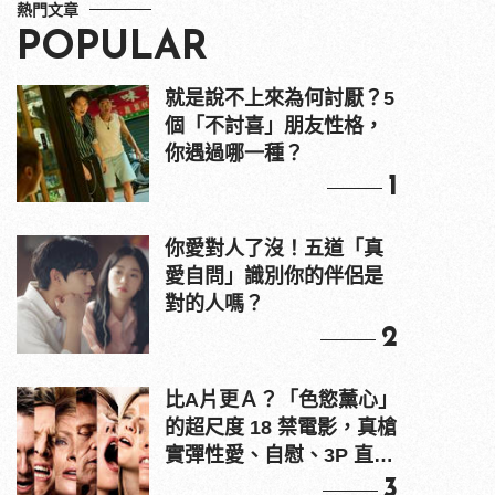
熱門文章
POPULAR
就是說不上來為何討厭？5
個「不討喜」朋友性格，
你遇過哪一種？
1
你愛對人了沒！五道「真
愛自問」識別你的伴侶是
對的人嗎？
2
比A片更Ａ？「色慾薰心」
的超尺度 18 禁電影，真槍
實彈性愛、自慰、3P 直接
上！
3