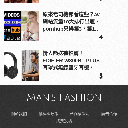
原來老司機都看這些？av
網站流量10大排行出爐，
pornhub只排第3，第1名
竟是他？
4
情人節送禮推薦！
EDIFIER W800BT PLUS
耳罩式無線藍牙耳機，在
耳邊傾訴甜言蜜語
5
關於我們
隱私權政策
著作權聲明
廣告合作
我要投稿