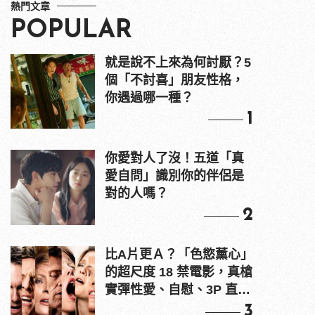
熱門文章
POPULAR
就是說不上來為何討厭？5
個「不討喜」朋友性格，
你遇過哪一種？
1
你愛對人了沒！五道「真
愛自問」識別你的伴侶是
對的人嗎？
2
比A片更Ａ？「色慾薰心」
的超尺度 18 禁電影，真槍
實彈性愛、自慰、3P 直接
上！
3