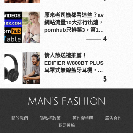
原來老司機都看這些？av
網站流量10大排行出爐，
pornhub只排第3，第1名
竟是他？
4
情人節送禮推薦！
EDIFIER W800BT PLUS
耳罩式無線藍牙耳機，在
耳邊傾訴甜言蜜語
5
關於我們
隱私權政策
著作權聲明
廣告合作
我要投稿