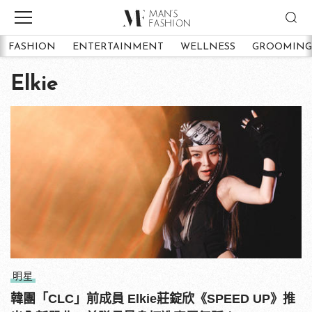
FASHION
ENTERTAINMENT
WELLNESS
GROOMING
Elkie
明星
韓團「CLC」前成員 Elkie莊錠欣《SPEED UP》推