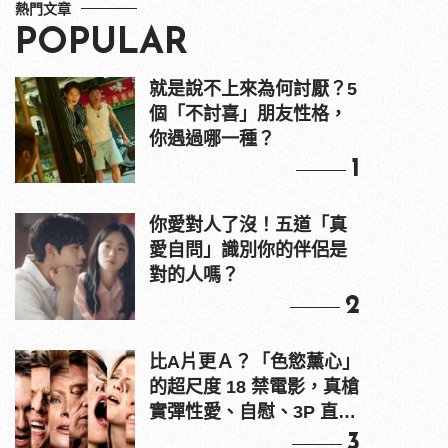
熱門文章
POPULAR
就是說不上來為何討厭？5
個「不討喜」朋友性格，
你遇過哪一種？
1
你愛對人了沒！五道「真
愛自問」識別你的伴侶是
對的人嗎？
2
比A片更Ａ？「色慾薰心」
的超尺度 18 禁電影，真槍
實彈性愛、自慰、3P 直接
上！
3