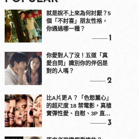
就是說不上來為何討厭？5
個「不討喜」朋友性格，
你遇過哪一種？
1
你愛對人了沒！五道「真
愛自問」識別你的伴侶是
對的人嗎？
2
比A片更Ａ？「色慾薰心」
的超尺度 18 禁電影，真槍
實彈性愛、自慰、3P 直接
上！
3