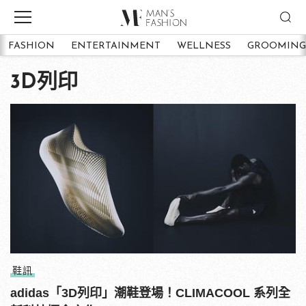
FASHION
ENTERTAINMENT
WELLNESS
GROOMING
3D列印
鞋訊
adidas「3D列印」潮鞋登場！CLIMACOOL 系列全