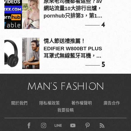
原來老司機都看這些？av
網站流量10大排行出爐，
pornhub只排第3，第1名
竟是他？
4
情人節送禮推薦！
EDIFIER W800BT PLUS
耳罩式無線藍牙耳機，在
耳邊傾訴甜言蜜語
5
關於我們
隱私權政策
著作權聲明
廣告合作
我要投稿