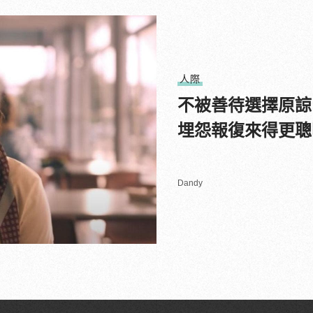
人際
不被善待選擇原諒
埋怨報復來得更聰
Dandy