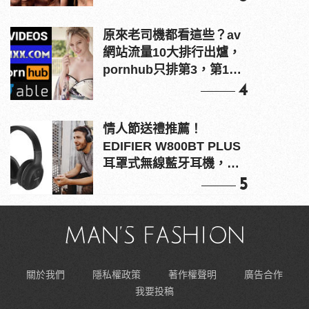
原來老司機都看這些？av
網站流量10大排行出爐，
pornhub只排第3，第1名
竟是他？
4
情人節送禮推薦！
EDIFIER W800BT PLUS
耳罩式無線藍牙耳機，在
耳邊傾訴甜言蜜語
5
關於我們
隱私權政策
著作權聲明
廣告合作
我要投稿