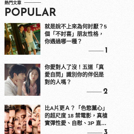
熱門文章
POPULAR
就是說不上來為何討厭？5
個「不討喜」朋友性格，
你遇過哪一種？
1
你愛對人了沒！五道「真
愛自問」識別你的伴侶是
對的人嗎？
2
比A片更Ａ？「色慾薰心」
的超尺度 18 禁電影，真槍
實彈性愛、自慰、3P 直接
上！
3