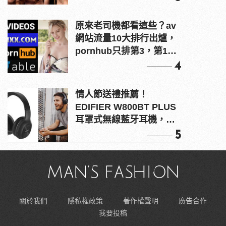
原來老司機都看這些？av
網站流量10大排行出爐，
pornhub只排第3，第1名
竟是他？
4
情人節送禮推薦！
EDIFIER W800BT PLUS
耳罩式無線藍牙耳機，在
耳邊傾訴甜言蜜語
5
關於我們
隱私權政策
著作權聲明
廣告合作
我要投稿