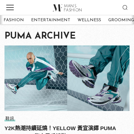
FASHION
ENTERTAINMENT
WELLNESS
GROOMING
PUMA ARCHIVE
鞋訊
Y2K熱潮持續延燒！YELLOW 黃宣演繹 PUMA