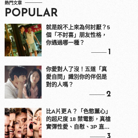
熱門文章
POPULAR
就是說不上來為何討厭？5
個「不討喜」朋友性格，
你遇過哪一種？
1
你愛對人了沒！五道「真
愛自問」識別你的伴侶是
對的人嗎？
2
比A片更Ａ？「色慾薰心」
的超尺度 18 禁電影，真槍
實彈性愛、自慰、3P 直接
上！
3