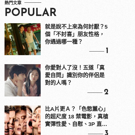
熱門文章
POPULAR
就是說不上來為何討厭？5
個「不討喜」朋友性格，
你遇過哪一種？
1
你愛對人了沒！五道「真
愛自問」識別你的伴侶是
對的人嗎？
2
比A片更Ａ？「色慾薰心」
的超尺度 18 禁電影，真槍
實彈性愛、自慰、3P 直接
上！
3