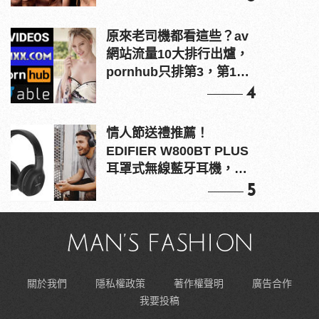
原來老司機都看這些？av
網站流量10大排行出爐，
pornhub只排第3，第1名
竟是他？
4
情人節送禮推薦！
EDIFIER W800BT PLUS
耳罩式無線藍牙耳機，在
耳邊傾訴甜言蜜語
5
關於我們
隱私權政策
著作權聲明
廣告合作
我要投稿