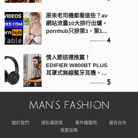
原來老司機都看這些？av
網站流量10大排行出爐，
pornhub只排第3，第1名
竟是他？
4
情人節送禮推薦！
EDIFIER W800BT PLUS
耳罩式無線藍牙耳機，在
耳邊傾訴甜言蜜語
5
關於我們
隱私權政策
著作權聲明
廣告合作
我要投稿