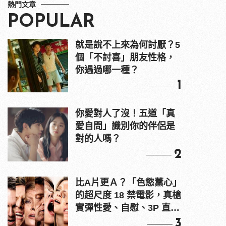
熱門文章
POPULAR
就是說不上來為何討厭？5
個「不討喜」朋友性格，
你遇過哪一種？
1
你愛對人了沒！五道「真
愛自問」識別你的伴侶是
對的人嗎？
2
比A片更Ａ？「色慾薰心」
的超尺度 18 禁電影，真槍
實彈性愛、自慰、3P 直接
上！
3