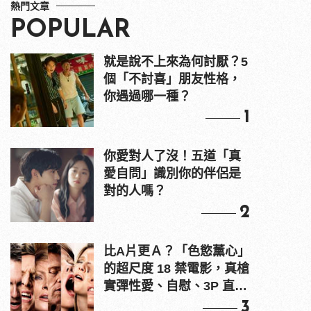
熱門文章
POPULAR
就是說不上來為何討厭？5
個「不討喜」朋友性格，
你遇過哪一種？
1
你愛對人了沒！五道「真
愛自問」識別你的伴侶是
對的人嗎？
2
比A片更Ａ？「色慾薰心」
的超尺度 18 禁電影，真槍
實彈性愛、自慰、3P 直接
上！
3