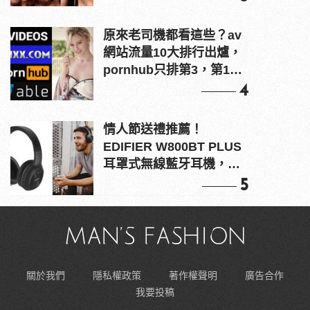
原來老司機都看這些？av
網站流量10大排行出爐，
pornhub只排第3，第1名
竟是他？
4
情人節送禮推薦！
EDIFIER W800BT PLUS
耳罩式無線藍牙耳機，在
耳邊傾訴甜言蜜語
5
關於我們
隱私權政策
著作權聲明
廣告合作
我要投稿